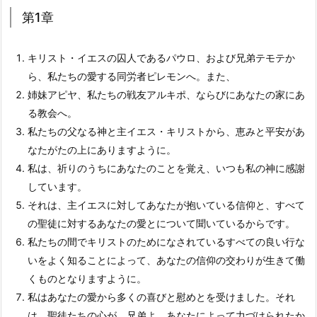
第1章
キリスト・イエスの囚人であるパウロ、および兄弟テモテか
ら、私たちの愛する同労者ピレモンへ。また、
姉妹アピヤ、私たちの戦友アルキポ、ならびにあなたの家にあ
る教会へ。
私たちの父なる神と主イエス・キリストから、恵みと平安があ
なたがたの上にありますように。
私は、祈りのうちにあなたのことを覚え、いつも私の神に感謝
しています。
それは、主イエスに対してあなたが抱いている信仰と、すべて
の聖徒に対するあなたの愛とについて聞いているからです。
私たちの間でキリストのためになされているすべての良い行な
いをよく知ることによって、あなたの信仰の交わりが生きて働
くものとなりますように。
私はあなたの愛から多くの喜びと慰めとを受けました。それ
は、聖徒たちの心が、兄弟よ、あなたによって力づけられたか