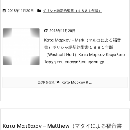
2018年11月20日
ギリシャ語新約聖書（１８８１年版）
2018年11月29日
Κατα Μαρκον – Mark（マルコによる福音
書）
ギリシャ語新約聖書１８８１年版
（Westcott Hort）Κατα Μαρκον Κεφάλαιο
1αρχη του ευαγγελιου ιησου χρ ...
記事を読む
Κατα Μαρκον R ...
Κατα Ματθαιον – Matthew（マタイによる福音書