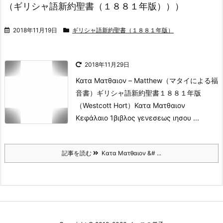
（ギリシャ語新約聖書（１８８１年版）））
2018年11月19日
ギリシャ語新約聖書（１８８１年版）
2018年11月29日
Κατα Ματθαιον – Matthew（マタイによる福
音書）
ギリシャ語新約聖書１８８１年版
（Westcott Hort）Κατα Ματθαιον
Κεφάλαιο 1βιβλος γενεσεως ιησου ...
記事を読む
Κατα Ματθαιον &# ...