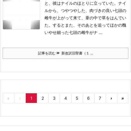
と、彼はナイルのほとりに立っていた。
ナイ
ルから、つやつやした、肉づきの良い七頭の
雌牛が上がって来て、葦の中で草をはんでい
た。
するとまた、そのあとを追ってほかの醜
いやせ細った七頭の雌牛がナ ...
記事を読む
新改訳旧聖書（１ ...
«
‹
1
2
3
4
5
6
7
›
»