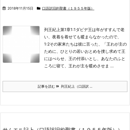
2018年11月15日
口語訳旧約聖書（１９５５年版）
列王紀上第1章1:1ダビデ王は年がすすんで老
い、夜着を着せても暖まらなかったので、
1:2その家来たちは彼に言った、「王わが主の
ために、ひとりの若いおとめを捜し求めて王
にはべらせ、王の付添いとし、あなたのふと
ころに寝て、王わが主を暖めさせま ...
記事を読む
列王紀上（口語訳 ...
サムエル記上（口語訳旧約聖書（１９５５年版））