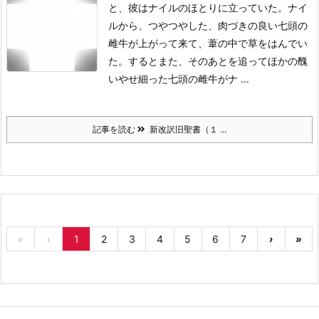
と、彼はナイルのほとりに立っていた。
ナイ
ルから、つやつやした、肉づきの良い七頭の
雌牛が上がって来て、葦の中で草をはんでい
た。
するとまた、そのあとを追ってほかの醜
いやせ細った七頭の雌牛がナ ...
記事を読む
新改訳旧聖書（１ ...
«
‹
1
2
3
4
5
6
7
›
»