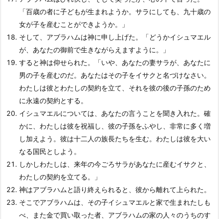
「百歳の者に子どもが生まれようか。サラにしても、九十歳の
女が子を産むことができようか。」
そして、アブラハムは神に申し上げた。「どうかイシュマエル
が、あなたの御前で生きながらえますように。」
すると神は仰せられた。「いや、あなたの妻サラが、あなたに
男の子を産むのだ。あなたはその子をイサクと名づけなさい。
わたしは彼とわたしの契約を立て、それを彼の後の子孫のため
に永遠の契約とする。
イシュマエルについては、あなたの言うことを聞き入れた。確
かに、わたしは彼を祝福し、彼の子孫をふやし、非常に多く増
し加えよう。彼は十二人の族長たちを生む。わたしは彼を大い
なる国民としよう。
しかしわたしは、来年の今ごろサラがあなたに産むイサクと、
わたしの契約を立てる。」
神はアブラハムと語り終えられると、彼から離れて上られた。
そこでアブラハムは、その子イシュマエルと家で生まれたしも
べ、また金で買い取った者、アブラハムの家の人々のうちのす