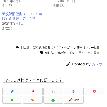
2021年3月1日
2021年3月1日
創世記
創世記
新改訳旧聖書（１９７０年
版）創世記、第１２章
2021年3月1日
創世記
創世記
,
新改訳旧聖書（１９７０年版）
,
著作権フリー聖書
創世記
,
新改訳
,
旧約
,
第１７章
,
聖書
Posted by
カレブ
よろしければシェアお願いします
B!
Copy