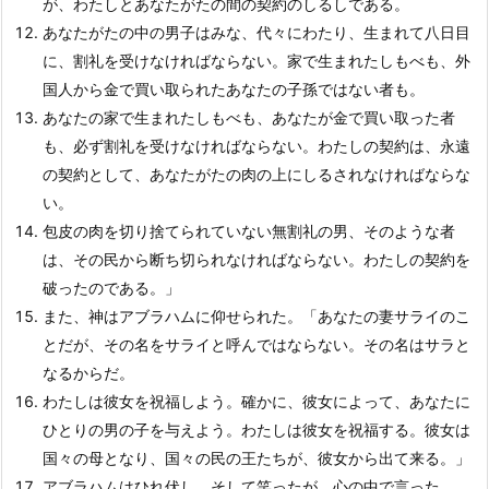
が、わたしとあなたがたの間の契約のしるしである。
あなたがたの中の男子はみな、代々にわたり、生まれて八日目
に、割礼を受けなければならない。家で生まれたしもべも、外
国人から金で買い取られたあなたの子孫ではない者も。
あなたの家で生まれたしもべも、あなたが金で買い取った者
も、必ず割礼を受けなければならない。わたしの契約は、永遠
の契約として、あなたがたの肉の上にしるされなければならな
い。
包皮の肉を切り捨てられていない無割礼の男、そのような者
は、その民から断ち切られなければならない。わたしの契約を
破ったのである。」
また、神はアブラハムに仰せられた。「あなたの妻サライのこ
とだが、その名をサライと呼んではならない。その名はサラと
なるからだ。
わたしは彼女を祝福しよう。確かに、彼女によって、あなたに
ひとりの男の子を与えよう。わたしは彼女を祝福する。彼女は
国々の母となり、国々の民の王たちが、彼女から出て来る。」
アブラハムはひれ伏し、そして笑ったが、心の中で言った。