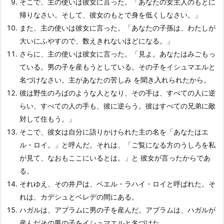
そこで、主の使いは彼女に言った。「あなたの女主人のもとに
帰りなさい。そして、彼女のもとで身を低くしなさい。」
また、主の使いは彼女に言った。「あなたの子孫は、わたしが
大いにふやすので、数えきれないほどになる。」
さらに、主の使いは彼女に言った。「見よ。あなたはみごもっ
ている。男の子を産もうとしている。その子をイシュマエルと
名づけなさい。主があなたの苦しみ を聞き入れられたから。
彼は野生のろばのような人となり、その手は、すべての人に逆
らい、すべての人の手も、彼に逆らう。彼はすべての兄弟に敵
対して住もう。」
そこで、彼女は自分に語りかけられた主の名を「あなたはエ
ル・ロイ。」と呼んだ。それは、「ご覧になる方のうしろを私
が見て、なおもここにいるとは。」と 彼女が言ったからであ
る。
それゆえ、その井戸は、ベエル・ラハイ・ロイと呼ばれた。そ
れは、カデシュとベレデの間にある。
ハガルは、アブラムに男の子を産んだ。アブラムは、ハガルが
産んだその男の子をイシュマエルと名づけた。