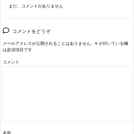
まだ、コメントがありません
コメントをどうぞ
メールアドレスが公開されることはありません。
※
が付いている欄
は必須項目です
コメント
名前