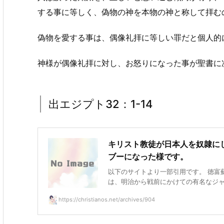
する事に等しく、偽物の神を本物の神と称して拝む
偽物を愛する事は、偶像礼拝に等しい罪だと個人的
神様が偶像礼拝に対し、お怒りになった事が聖書に
出エジプト32：1-14
キリスト教徒が日本人を奴隷に
ブーになった様です。
以下のサイトより一部引用です。 徳富蘇峰
は、明治から戦前にかけての有名なジャーナ
https://christianos.net/archives/904