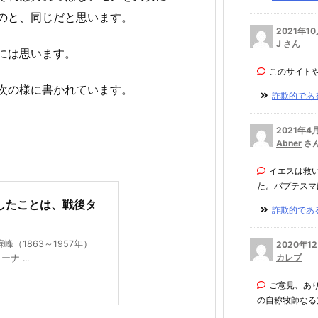
のと、同じだと思います。
2021年1
J さん
には思います。
このサイト
次の様に書かれています。
詐欺的である
2021年4
Abner
さ
イエスは救
た。バプテスマは
したことは、戦後タ
詐欺的である
（1863～1957年）
2020年1
カレブ
 ...
ご意見、あ
の自称牧師なる方