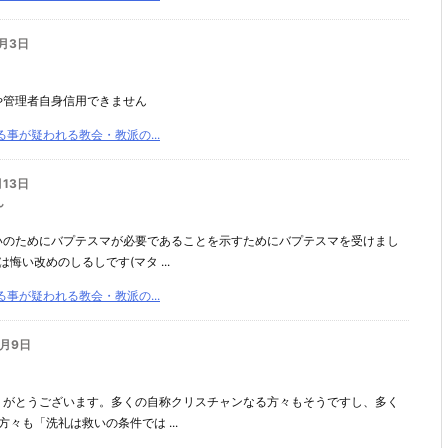
0月3日
や管理者自身信用できません
事が疑われる教会・教派の...
月13日
ん
いのためにバプテスマが必要であることを示すためにバプテスマを受けまし
悔い改めのしるしです(マタ ...
事が疑われる教会・教派の...
2月9日
りがとうございます。多くの自称クリスチャンなる方々もそうですし、多く
々も「洗礼は救いの条件では ...