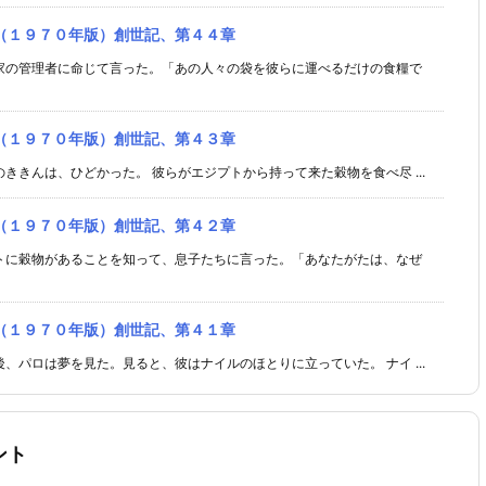
（１９７０年版）創世記、第４４章
家の管理者に命じて言った。「あの人々の袋を彼らに運べるだけの食糧で
（１９７０年版）創世記、第４３章
ききんは、ひどかった。 彼らがエジプトから持って来た穀物を食べ尽 ...
（１９７０年版）創世記、第４２章
トに穀物があることを知って、息子たちに言った。「あなたがたは、なぜ
（１９７０年版）創世記、第４１章
、パロは夢を見た。見ると、彼はナイルのほとりに立っていた。 ナイ ...
ント