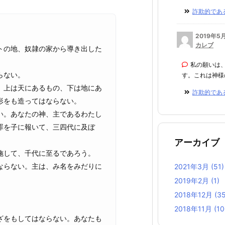
詐欺的である
2019年5
カレブ
トの地、奴隷の家から導き出した
私の願いは
らない。
す。これは神様の
。上は天にあるもの、下は地にあ
詐欺的である
形をも造ってはならない。
い。あなたの神、主であるわたし
罪を子に報いて、三四代に及ぼ
アーカイブ
施して、千代に至るであろう。
ならない。主は、み名をみだりに
2021年3月
(51)
2019年2月
(1)
2018年12月
(35
2018年11月
(10
ざをもしてはならない。あなたも