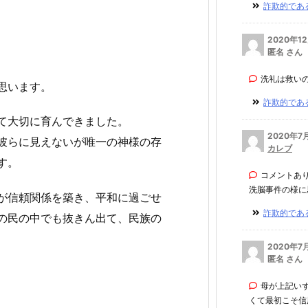
詐欺的である
2020年1
匿名 さん
洗礼は救い
思います。
詐欺的である
て大切に育んできました。
2020年7
彼らに見えないが唯一の神様の存
カレブ
す。
コメントあ
洗脳事件の様に思
が信頼関係を築き、平和に過ごせ
詐欺的である
の民の中でも抜きん出て、民族の
2020年7
匿名 さん
母が上記い
くて最初こそ信用