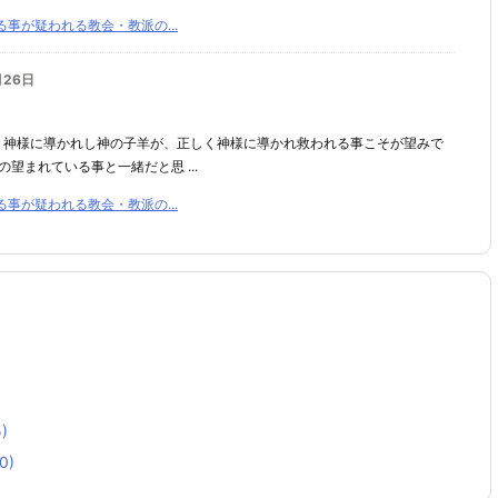
事が疑われる教会・教派の...
月26日
、神様に導かれし神の子羊が、正しく神様に導かれ救われる事こそが望みで
望まれている事と一緒だと思 ...
事が疑われる教会・教派の...
)
0)