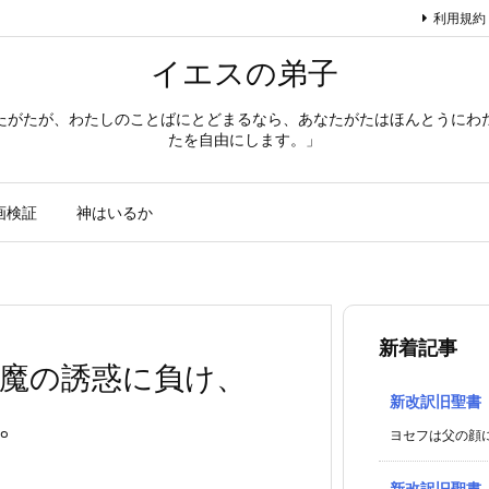
利用規約
イエスの弟子
たがたが、わたしのことばにとどまるなら、あなたがたはほんとうにわ
たを自由にします。」
画検証
神はいるか
新着記事
魔の誘惑に負け、
新改訳旧聖書
。
ヨセフは父の顔に
新改訳旧聖書