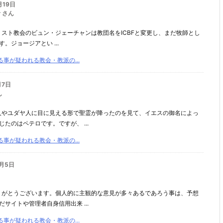
月19日
 さん
リスト教会のビュン・ジェーチャンは教団名をICBFと変更し、まだ牧師とし
‎‎ジョージアとい ...
事が疑われる教会・教派の...
月7日
ん
人やユダヤ人に目に見える形で聖霊が降ったのを見て、イエスの御名によっ
たのはペテロです。ですが、 ...
事が疑われる教会・教派の...
0月5日
りがとうございます。個人的に主観的な意見が多々あるであろう事は、予想
サイトや管理者自身信用出来 ...
事が疑われる教会・教派の...