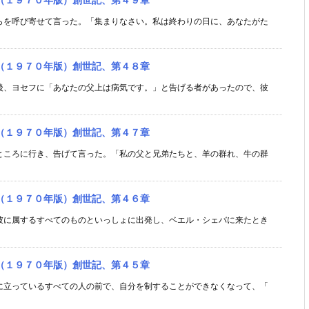
らを呼び寄せて言った。「集まりなさい。私は終わりの日に、あなたがた
（１９７０年版）創世記、第４８章
後、ヨセフに「あなたの父上は病気です。」と告げる者があったので、彼
（１９７０年版）創世記、第４７章
ところに行き、告げて言った。「私の父と兄弟たちと、羊の群れ、牛の群
（１９７０年版）創世記、第４６章
彼に属するすべてのものといっしょに出発し、ベエル・シェバに来たとき
（１９７０年版）創世記、第４５章
に立っているすべての人の前で、自分を制することができなくなって、「