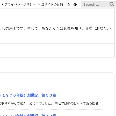
プライバシーポリシー
当サイトの目的
たしの弟子です。そして、あなたがたは真理を知り、真理はあなたが
（１９７０年版）創世記、第５０章
取りすがって泣き、父に口づけした。 ヨセフは彼のしもべである医者 ...
（１９７０年版）創世記、第４９章