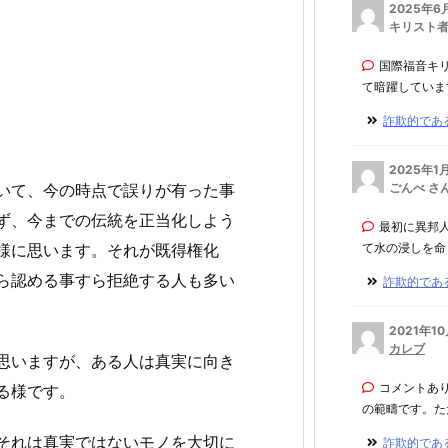
2025年6
キリスト者
‎国際福音キ
て暗躍しています。
詐欺的である
2025年1
ごんべ さ
いて、今の時点で誤りが有った事
ず、今までの伝統を正当化しよう
最初に異邦
て水の浸しを命じ
様に思います。それが既得権化
ら認める事すら拒絶する人も多い
詐欺的である
2021年1
カレブ
思いますが、ある人は真実に向き
コメントあ
る様です。
の範疇です。ただ
それは真実ではないモノを大切に
詐欺的である