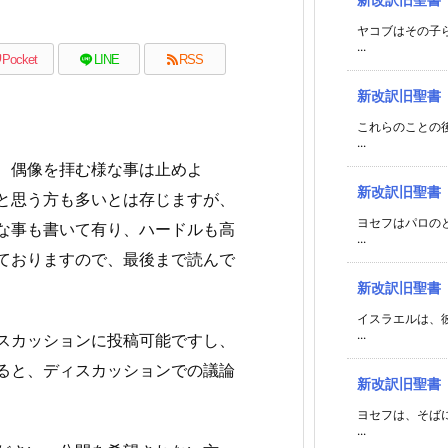
ヤコブはその子
...
Pocket
LINE
RSS
新改訳旧聖書
これらのことの
...
、偶像を拝む様な事は止めよ
新改訳旧聖書
と思う方も多いとは存じますが、
ヨセフはパロの
な事も書いて有り、ハードルも高
...
ておりますので、最後まで読んで
新改訳旧聖書
イスラエルは、
...
スカッションに投稿可能ですし、
ると、ディスカッションでの議論
新改訳旧聖書
ヨセフは、そば
...