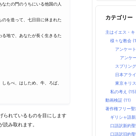
あなたの門のうちにいる他国の人
カテゴリー
ものを造って、七日目に休まれた
。
主はイエス・キ
わる地で、あなたが長く生きるた
様々な教会
(
アンケー
アンケ
スプリン
日本アラ
、しもべ、はしため、牛、ろば、
東京キリ
私の考え
(15
動画検証
(11)
著作権フリー
げられているものを目にします
ギリシャ語
が読み取れます。
口語訳新約
口語訳旧約