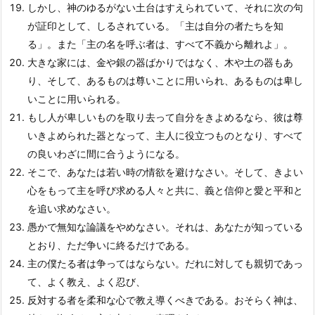
しかし、神のゆるがない土台はすえられていて、それに次の句
が証印として、しるされている。「主は自分の者たちを知
る」。また「主の名を呼ぶ者は、すべて不義から離れよ」。
大きな家には、金や銀の器ばかりではなく、木や土の器もあ
り、そして、あるものは尊いことに用いられ、あるものは卑し
いことに用いられる。
もし人が卑しいものを取り去って自分をきよめるなら、彼は尊
いきよめられた器となって、主人に役立つものとなり、すべて
の良いわざに間に合うようになる。
そこで、あなたは若い時の情欲を避けなさい。そして、きよい
心をもって主を呼び求める人々と共に、義と信仰と愛と平和と
を追い求めなさい。
愚かで無知な論議をやめなさい。それは、あなたが知っている
とおり、ただ争いに終るだけである。
主の僕たる者は争ってはならない。だれに対しても親切であっ
て、よく教え、よく忍び、
反対する者を柔和な心で教え導くべきである。おそらく神は、