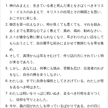
神のみまえと、生きている者と死んだ者とをさばくべきキリス
ト・イエスのみまえで、キリストの出現とその御国とを思い、
おごそかに命じる。
御言を宣べ伝えなさい。時が良くても悪くても、それを励み、
あくまでも寛容な心でよく教えて、責め、戒め、勧めなさい。
人々が健全な教に耐えられなくなり、耳ざわりのよい話をして
もらおうとして、自分勝手な好みにまかせて教師たちを寄せ集
め、
そして、真理からは耳をそむけて、作り話の方にそれていく時
が来るであろう。
しかし、あなたは、何事にも慎み、苦難を忍び、伝道者のわざ
をなし、自分の務を全うしなさい。
わたしは、すでに自身を犠牲としてささげている。わたしが世
を去るべき時はきた。
わたしは戦いをりっぱに戦いぬき、走るべき行程を走りつく
し、信仰を守りとおした。
今や、義の冠がわたしを待っているばかりである。かの日に