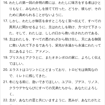
わたしの第一回の弁明の際には、わたしに味方をする者はひと
りもなく、みなわたしを捨てて行った。どうか、彼らが、その
ために責められることがないように。
しかし、わたしが御言を余すところなく宣べ伝えて、すべての
異邦人に聞かせるように、主はわたしを助け、力づけて下さっ
た。そして、わたしは、ししの口から救い出されたのである。
主はわたしを、すべての悪のわざから助け出し、天にある御国
に救い入れて下さるであろう。栄光が永遠から永遠にわたって
主にあるように、アァメン。
プリスカとアクラとに、またオネシポロの家に、よろしく伝え
てほしい。
エラストはコリントにとどまっており、トロピモは病気なの
で、ミレトに残してきた。
冬になる前に、急いできてほしい。ユブロ、プデス、リノス、
クラウデヤならびにすべての兄弟たちから、あなたによろし
く。
主が、あなたの霊と共にいますように。恵みが、あなたがたと