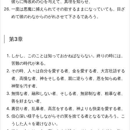
彼らに悔改めの心を与えて、真理を知らせ、
一度は悪魔に捕えられてその欲するままになっていても、目ざ
めて彼のわなからのがれさせて下さるであろう。
第3章
しかし、このことは知っておかねばならない。終りの時には、
苦難の時代が来る。
その時、人々は自分を愛する者、金を愛する者、大言壮語する
者、高慢な者、神をそしる者、親に逆らう者、恩を知らぬ者、
神聖を汚す者、
無情な者、融和しない者、そしる者、無節制な者、粗暴な者、
善を好まない者、
裏切り者、乱暴者、高言をする者、神よりも快楽を愛する者、
信心深い様子をしながらその実を捨てる者となるであろう。こ
うした人々を避けなさい。