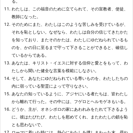
る。
わたしは、この福音のために立てられて、その宣教者、使徒、
教師になった。
そのためにまた、わたしはこのような苦しみを受けているが、
それを恥としない。なぜなら、わたしは自分の信じてきたかた
を知っており、またそのかたは、わたしにゆだねられているも
のを、かの日に至るまで守って下さることができると、確信し
ているからである。
あなたは、キリスト・イエスに対する信仰と愛とをもって、わ
たしから聞いた健全な言葉を模範にしなさい。
そして、あなたにゆだねられている尊いものを、わたしたちの
内に宿っている聖霊によって守りなさい。
あなたの知っているように、アジヤにいる者たちは、皆わたし
から離れて行った。その中には、フゲロとヘルモゲネもいる。
どうか、主が、オネシポロの家にあわれみをたれて下さるよう
に。彼はたびたび、わたしを慰めてくれ、またわたしの鎖を恥
とも思わないで、
ローマに着いた時には、熱心にわたしを捜しまわった末、尋ね