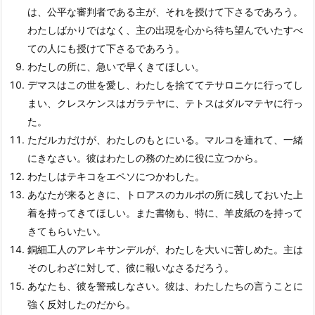
は、公平な審判者である主が、それを授けて下さるであろう。
わたしばかりではなく、主の出現を心から待ち望んでいたすべ
ての人にも授けて下さるであろう。
わたしの所に、急いで早くきてほしい。
デマスはこの世を愛し、わたしを捨ててテサロニケに行ってし
まい、クレスケンスはガラテヤに、テトスはダルマテヤに行っ
た。
ただルカだけが、わたしのもとにいる。マルコを連れて、一緒
にきなさい。彼はわたしの務のために役に立つから。
わたしはテキコをエペソにつかわした。
あなたが来るときに、トロアスのカルポの所に残しておいた上
着を持ってきてほしい。また書物も、特に、羊皮紙のを持って
きてもらいたい。
銅細工人のアレキサンデルが、わたしを大いに苦しめた。主は
そのしわざに対して、彼に報いなさるだろう。
あなたも、彼を警戒しなさい。彼は、わたしたちの言うことに
強く反対したのだから。