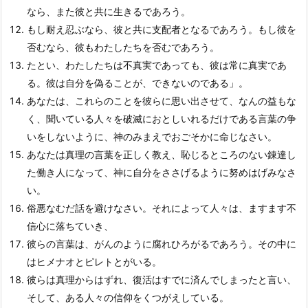
なら、また彼と共に生きるであろう。
もし耐え忍ぶなら、彼と共に支配者となるであろう。もし彼を
否むなら、彼もわたしたちを否むであろう。
たとい、わたしたちは不真実であっても、彼は常に真実であ
る。彼は自分を偽ることが、できないのである」。
あなたは、これらのことを彼らに思い出させて、なんの益もな
く、聞いている人々を破滅におとしいれるだけである言葉の争
いをしないように、神のみまえでおごそかに命じなさい。
あなたは真理の言葉を正しく教え、恥じるところのない錬達し
た働き人になって、神に自分をささげるように努めはげみなさ
い。
俗悪なむだ話を避けなさい。それによって人々は、ますます不
信心に落ちていき、
彼らの言葉は、がんのように腐れひろがるであろう。その中に
はヒメナオとピレトとがいる。
彼らは真理からはずれ、復活はすでに済んでしまったと言い、
そして、ある人々の信仰をくつがえしている。