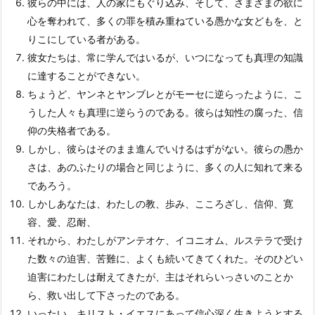
彼らの中には、人の家にもぐり込み、そして、さまざまの欲に
心を奪われて、多くの罪を積み重ねている愚かな女どもを、と
りこにしている者がある。
彼女たちは、常に学んではいるが、いつになっても真理の知識
に達することができない。
ちょうど、ヤンネとヤンブレとがモーセに逆らったように、こ
うした人々も真理に逆らうのである。彼らは知性の腐った、信
仰の失格者である。
しかし、彼らはそのまま進んでいけるはずがない。彼らの愚か
さは、あのふたりの場合と同じように、多くの人に知れて来る
であろう。
しかしあなたは、わたしの教、歩み、こころざし、信仰、寛
容、愛、忍耐、
それから、わたしがアンテオケ、イコニオム、ルステラで受け
た数々の迫害、苦難に、よくも続いてきてくれた。そのひどい
迫害にわたしは耐えてきたが、主はそれらいっさいのことか
ら、救い出して下さったのである。
いったい、キリスト・イエスにあって信心深く生きようとする