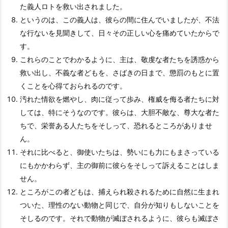
た義人ロトを救い出されました。
というのは、この義人は、彼らの間に住んでいましたが、不法
な行ないを見聞きして、日々その正しい心を痛めていたからで
す。
これらのことでわかるように、主は、敬虔な者たちを誘惑から
救い出し、不義な者どもを、さばきの日まで、懲罰のもとに置
くことを心得ておられるのです。
汚れた情欲を燃やし、肉に従って歩み、権威を侮る者たちに対
しては、特にそうなのです。彼らは、大胆不敵な、尊大な者た
ちで、栄誉ある人たちをそしって、恐れるところがありませ
ん。
それに比べると、御使いたちは、勢いにも力にもまさっている
にもかかわらず、主の御前に彼らをそしって訴えることはしま
せん。
ところがこの者どもは、捕えられ殺されるために自然に生まれ
ついた、理性のない動物と同じで、自分が知りもしないことを
そしるのです。それで動物が滅ぼされるように、彼らも滅ぼさ