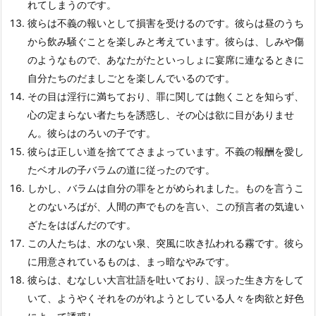
れてしまうのです。
彼らは不義の報いとして損害を受けるのです。彼らは昼のうち
から飲み騒ぐことを楽しみと考えています。彼らは、しみや傷
のようなもので、あなたがたといっしょに宴席に連なるときに
自分たちのだましごとを楽しんでいるのです。
その目は淫行に満ちており、罪に関しては飽くことを知らず、
心の定まらない者たちを誘惑し、その心は欲に目がありませ
ん。彼らはのろいの子です。
彼らは正しい道を捨ててさまよっています。不義の報酬を愛し
たベオルの子バラムの道に従ったのです。
しかし、バラムは自分の罪をとがめられました。ものを言うこ
とのないろばが、人間の声でものを言い、この預言者の気違い
ざたをはばんだのです。
この人たちは、水のない泉、突風に吹き払われる霧です。彼ら
に用意されているものは、まっ暗なやみです。
彼らは、むなしい大言壮語を吐いており、誤った生き方をして
いて、ようやくそれをのがれようとしている人々を肉欲と好色