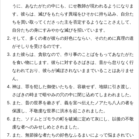
うに、あなたがたの中にも、にせ教師が現われるようになりま
す。彼らは、滅びをもたらす異端をひそかに持ち込み、自分た
ちを買い取ってくださった主を否定するようなことさえして、
自分たちの身にすみやかな滅びを招いています。
そして、多くの者が彼らの好色にならい、そのために真理の道
がそしりを受けるのです。
また彼らは、貪欲なので、作り事のことばをもってあなたがた
を食い物にします。彼らに対するさばきは、昔から怠りなく行
なわれており、彼らが滅ぼされないままでいることはありませ
ん。
神は、罪を犯した御使いたちを、容赦せず、地獄に引き渡し、
さばきの時まで暗やみの穴の中に閉じ込めてしまわれました。
また、昔の世界を赦さず、義を宣べ伝えたノアたち八人の者を
保護し、不敬虔な世界に洪水を起こされました。
また、ソドムとゴモラの町を破滅に定めて灰にし、以後の不敬
虔な者へのみせしめとされました。
また、無節操な者たちの好色なふるまいによって悩まされてい