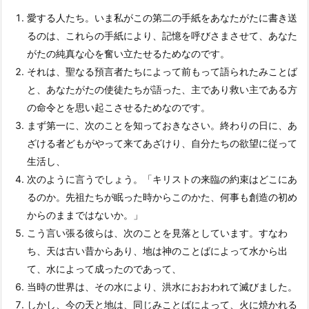
愛する人たち。いま私がこの第二の手紙をあなたがたに書き送
るのは、これらの手紙により、記憶を呼びさまさせて、あなた
がたの純真な心を奮い立たせるためなのです。
それは、聖なる預言者たちによって前もって語られたみことば
と、あなたがたの使徒たちが語った、主であり救い主である方
の命令とを思い起こさせるためなのです。
まず第一に、次のことを知っておきなさい。終わりの日に、あ
ざける者どもがやって来てあざけり、自分たちの欲望に従って
生活し、
次のように言うでしょう。「キリストの来臨の約束はどこにあ
るのか。先祖たちが眠った時からこのかた、何事も創造の初め
からのままではないか。」
こう言い張る彼らは、次のことを見落としています。すなわ
ち、天は古い昔からあり、地は神のことばによって水から出
て、水によって成ったのであって、
当時の世界は、その水により、洪水におおわれて滅びました。
しかし、今の天と地は、同じみことばによって、火に焼かれる