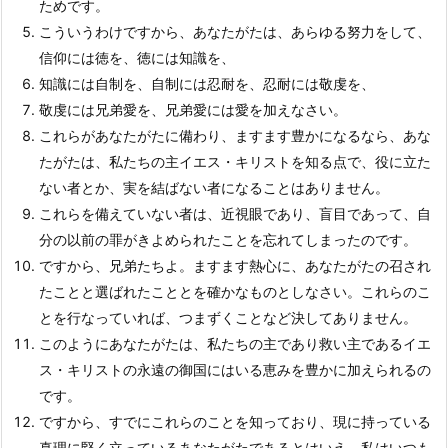
ためです。
こういうわけですから、あなたがたは、あらゆる努力をして、
信仰には徳を、徳には知識を、
知識には自制を、自制には忍耐を、忍耐には敬虔を、
敬虔には兄弟愛を、兄弟愛には愛を加えなさい。
これらがあなたがたに備わり、ますます豊かになるなら、あな
たがたは、私たちの主イエス・キリストを知る点で、役に立た
ない者とか、実を結ばない者になることはありません。
これらを備えていない者は、近視眼であり、盲目であって、自
分の以前の罪がきよめられたことを忘れてしまったのです。
ですから、兄弟たちよ。ますます熱心に、あなたがたの召され
たことと選ばれたこととを確かなものとしなさい。これらのこ
とを行なっていれば、つまずくことなど決してありません。
このようにあなたがたは、私たちの主であり救い主であるイエ
ス・キリストの永遠の御国にはいる恵みを豊かに加えられるの
です。
ですから、すでにこれらのことを知っており、現に持っている
真理に堅く立っているあなたがたであるとはいえ、私はいつも