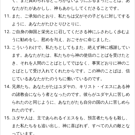
く、また責められるところがないようにふるまったことは、あ
なたがたがあかしし、神もあかししてくださることです。
また、ご承知のとおり、私たちは父がその子どもに対してする
ように、あなたがたひとりひとりに、
ご自身の御国と栄光とに召してくださる神にふさわしく歩むよ
うに勧めをし、慰めを与え、おごそかに命じました。
こういうわけで、私たちとしてもまた、絶えず神に感謝してい
ます。あなたがたは、私たちから神の使信のことばを受けたと
き、それを人間のことばとしてではなく、事実どおりに神のこ
とばとして受け入れてくれたからです。この神のことばは、信
じているあなたがたのうちに働いているのです。
兄弟たち。あなたがたはユダヤの、キリスト・イエスにある神
の諸教会にならう者となったのです。彼らがユダヤ人に苦しめ
られたのと同じように、あなたがたも自分の国の人に苦しめら
れたのです。
ユダヤ人は、主であられるイエスをも、預言者たちをも殺し、
また私たちをも追い出し、神に喜ばれず、すべての人の敵とな
っています。