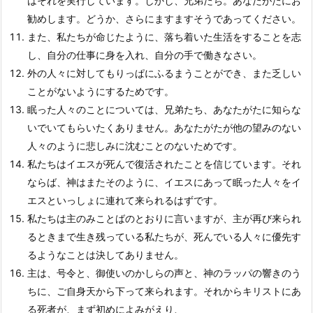
はそれを実行しています。しかし、兄弟たち。あなたがたにお
勧めします。どうか、さらにますますそうであってください。
また、私たちが命じたように、落ち着いた生活をすることを志
し、自分の仕事に身を入れ、自分の手で働きなさい。
外の人々に対してもりっぱにふるまうことができ、また乏しい
ことがないようにするためです。
眠った人々のことについては、兄弟たち、あなたがたに知らな
いでいてもらいたくありません。あなたがたが他の望みのない
人々のように悲しみに沈むことのないためです。
私たちはイエスが死んで復活されたことを信じています。それ
ならば、神はまたそのように、イエスにあって眠った人々をイ
エスといっしょに連れて来られるはずです。
私たちは主のみことばのとおりに言いますが、主が再び来られ
るときまで生き残っている私たちが、死んでいる人々に優先す
るようなことは決してありません。
主は、号令と、御使いのかしらの声と、神のラッパの響きのう
ちに、ご自身天から下って来られます。それからキリストにあ
る死者が、まず初めによみがえり、