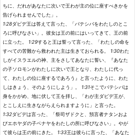
ちに、だれがあなたに次いで王わが主の位に座すべきかを
告げられませんでした」。
1:28
ダビデ王は答えて言った、「バテシバをわたしのとこ
ろに呼びなさい」。彼女は王の前にはいってきて、王の前
に立った。
1:29
すると王は誓って言った、「わたしの命を
すべての苦難から救われた主は生きておられる。
1:30
わた
しがイスラエルの神、主をさしてあなたに誓い、『あなた
の子ソロモンがわたしに次いで王となり、わたしに代っ
て、わたしの位に座するであろう』と言ったように、わた
しはきょう、そのようにしよう」。
1:31
そこでバテシバは
身をかがめ、地に伏して王を拝し、「わが主ダビデ王が、
とこしえに生きながらえられますように」と言った。
1:32
ダビデは言った、「祭司ザドクと、預言者ナタンおよ
びエホヤダの子ベナヤをわたしの所に呼びなさい」。やが
て彼らは王の前にきた。
1:33
王は彼らに言った、「あなた