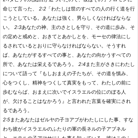
命じて言った、
2:2
「わたしは世のすべての人の行く道を行
こうとしている。あなたは強く、男らしくなければならな
い。
2:3
あなたの神、主のさとしを守り、その道に歩み、そ
の定めと戒めと、おきてとあかしとを、モーセの律法にし
るされているとおりに守らなければならない。そうすれ
ば、あなたがするすべての事と、あなたの向かうすべての
所で、あなたは栄えるであろう。
2:4
また主がさきにわたし
について語って『もしおまえの子たちが、その道を慎み、
心をつくし、精神をつくして真実をもって、わたしの前に
歩むならば、おまえに次いでイスラエルの位にのぼる人
が、欠けることはなかろう』と言われた言葉を確実にされ
るであろう。
2:5
またあなたはゼルヤの子ヨアブがわたしにした事、すな
わち彼がイスラエルのふたりの軍の長ネルの子アブネル