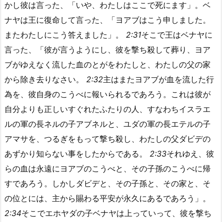
かし彼は言った、「いや、わたしはここで死にます」。ベ
ナヤは王に復命して言った、「ヨアブはこう申しました。
またわたしにこう答えました」。
2:31
そこで王はベナヤに
言った、「彼が言うようにし、彼を撃ち殺して葬り、ヨア
ブがゆえなく流した血のとがをわたしと、わたしの父の家
から除き去りなさい。
2:32
主はまたヨアブが血を流した行
為を、彼自身のこうべに報いられるであろう。これは彼が
自分よりも正しいすぐれたふたりの人、すなわちイスラエ
ルの軍の長ネルの子アブネルと、ユダの軍の長エテルの子
アマサを、つるぎをもって撃ち殺し、わたしの父ダビデの
あずかり知らない事をしたからである。
2:33
それゆえ、彼
らの血は永遠にヨアブのこうべと、その子孫のこうべに帰
すであろう。しかしダビデと、その子孫と、その家と、そ
の位とには、主から賜わる平安が永久にあるであろう」。
2:34
そこでエホヤダの子ベナヤは上っていって、彼を撃ち