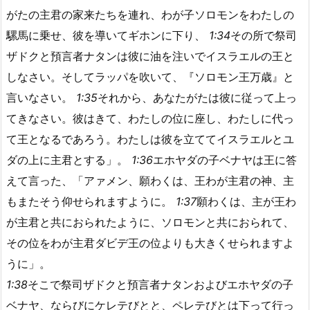
がたの主君の家来たちを連れ、わが子ソロモンをわたしの
騾馬に乗せ、彼を導いてギホンに下り、
1:34
その所で祭司
ザドクと預言者ナタンは彼に油を注いでイスラエルの王と
しなさい。そしてラッパを吹いて、『ソロモン王万歳』と
言いなさい。
1:35
それから、あなたがたは彼に従って上っ
てきなさい。彼はきて、わたしの位に座し、わたしに代っ
て王となるであろう。わたしは彼を立ててイスラエルとユ
ダの上に主君とする」。
1:36
エホヤダの子ベナヤは王に答
えて言った、「アァメン、願わくは、王わが主君の神、主
もまたそう仰せられますように。
1:37
願わくは、主が王わ
が主君と共におられたように、ソロモンと共におられて、
その位をわが主君ダビデ王の位よりも大きくせられますよ
うに」。
1:38
そこで祭司ザドクと預言者ナタンおよびエホヤダの子
ベナヤ、ならびにケレテびとと、ペレテびとは下って行っ