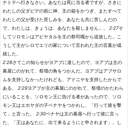
ナトテへ行きなさい。あなたは死に当る者ですが、さきに
わたしの父ダビデの前に神、主の箱をかつぎ、またすべて
わたしの父が受けた苦しみを、あなたも共に苦しんだの
で、わたしは、きょうは、あなたを殺しません」。
2:27
そ
してソロモンはアビヤタルを主の祭司職から追放した。こ
うして主がシロでエリの家について言われた主の言葉が成
就した。
2:28
さてこの知らせがヨアブに達したので、ヨアブは主の
幕屋にのがれて、祭壇の角をつかんだ。ヨアブはアブサロ
ムを支持しなかったけれども、アドニヤを支持したからで
ある。
2:29
ヨアブが主の幕屋にのがれて、祭壇のかたわら
にいることを、ソロモン王に告げる者があったので、ソロ
モン王はエホヤダの子ベナヤをつかわし、「行って彼を撃
て」と言った。
2:30
ベナヤは主の幕屋へ行って彼に言っ
た、「王はあなたに、出て来るようにと申されます」。し