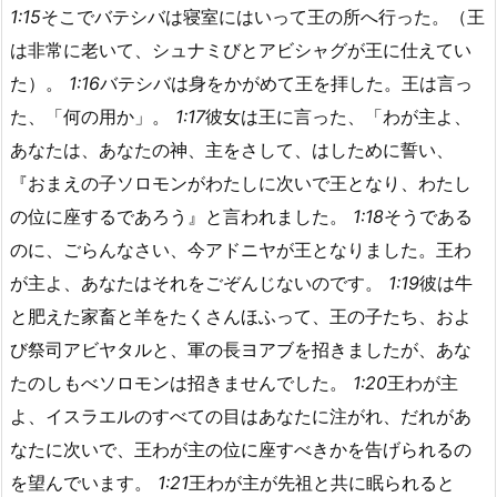
1:15
そこでバテシバは寝室にはいって王の所へ行った。（王
は非常に老いて、シュナミびとアビシャグが王に仕えてい
た）。
1:16
バテシバは身をかがめて王を拝した。王は言っ
た、「何の用か」。
1:17
彼女は王に言った、「わが主よ、
あなたは、あなたの神、主をさして、はしために誓い、
『おまえの子ソロモンがわたしに次いで王となり、わたし
の位に座するであろう』と言われました。
1:18
そうである
のに、ごらんなさい、今アドニヤが王となりました。王わ
が主よ、あなたはそれをごぞんじないのです。
1:19
彼は牛
と肥えた家畜と羊をたくさんほふって、王の子たち、およ
び祭司アビヤタルと、軍の長ヨアブを招きましたが、あな
たのしもべソロモンは招きませんでした。
1:20
王わが主
よ、イスラエルのすべての目はあなたに注がれ、だれがあ
なたに次いで、王わが主の位に座すべきかを告げられるの
を望んでいます。
1:21
王わが主が先祖と共に眠られると