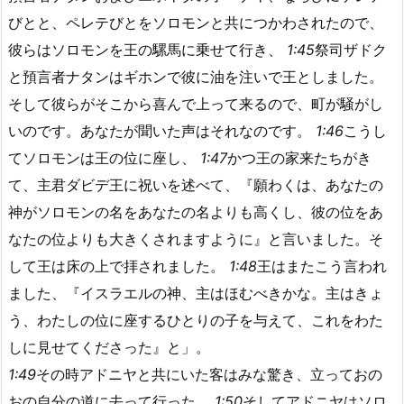
びとと、ペレテびとをソロモンと共につかわされたので、
彼らはソロモンを王の騾馬に乗せて行き、
1:45
祭司ザドク
と預言者ナタンはギホンで彼に油を注いで王としました。
そして彼らがそこから喜んで上って来るので、町が騒がし
いのです。あなたが聞いた声はそれなのです。
1:46
こうし
てソロモンは王の位に座し、
1:47
かつ王の家来たちがき
て、主君ダビデ王に祝いを述べて、『願わくは、あなたの
神がソロモンの名をあなたの名よりも高くし、彼の位をあ
なたの位よりも大きくされますように』と言いました。そ
して王は床の上で拝されました。
1:48
王はまたこう言われ
ました、『イスラエルの神、主はほむべきかな。主はきょ
う、わたしの位に座するひとりの子を与えて、これをわた
しに見せてくださった』と」。
1:49
その時アドニヤと共にいた客はみな驚き、立っておの
おの自分の道に去って行った。
1:50
そしてアドニヤはソロ