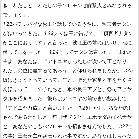
き、わたしと、わたしの子ソロモンは謀叛人とみなされる
でしょう」。
1:22
バテシバがなお王と話しているうちに、預言者ナタン
がはいってきた。
1:23
人々は王に告げて、「預言者ナタン
がここにおります」と言った。彼は王の前にはいり、地に
伏して王を拝した。
1:24
そしてナタンは言った、「王わが
主よ、あなたは、『アドニヤがわたしに次いで王となり、
わたしの位に座するであろう』と仰せられましたか。
1:25
彼はきょう下っていって、牛と、肥えた家畜と羊をたくさ
んほふって、王の子たちと、軍の長ヨアブと、祭司アビヤ
タルを招きました。彼らはアドニヤの前で食い飲みして、
『アドニヤ万歳』と言いました。
1:26
しかし、あなたのし
もべであるわたしと、祭司ザドクと、エホヤダの子ベナヤ
と、あなたのしもべソロモンを招きませんでした。
1:27
こ
の事は王わが主がさせられた事ですか。あなたはしもべた