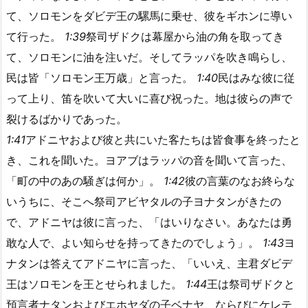
て、ソロモンをダビデ王の騾馬に乗せ、彼をギホンに導い
て行った。
1:39
祭司ザドクは幕屋から油の角を取ってき
て、ソロモンに油を注いだ。そしてラッパを吹き鳴らし、
民は皆「ソロモン王万歳」と言った。
1:40
民はみな彼に従
って上り、笛を吹いて大いに喜び祝った。地は彼らの声で
裂けるばかりであった。
1:41
アドニヤおよび彼と共にいた客たちは皆食事を終ったと
き、これを聞いた。ヨアブはラッパの音を聞いて言った、
「町の中のあの騒ぎは何か」。
1:42
彼の言葉のなお終らな
いうちに、そこへ祭司アビヤタルの子ヨナタンがきたの
で、アドニヤは彼に言った、「はいりなさい。あなたは勇
敢な人で、よい知らせを持ってきたのでしょう」。
1:43
ヨ
ナタンは答えてアドニヤに言った、「いいえ、主君ダビデ
王はソロモンを王とせられました。
1:44
王は祭司ザドクと
預言者ナタンおよびエホヤダの子ベナヤ、ならびにケレテ