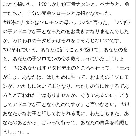
ごとく招いた。
1:10
しかし預言者ナタンと、ベナヤと、勇
士たちと、自分の兄弟ソロモンとは招かなかった。
1:11
時にナタンはソロモンの母バテシバに言った、「ハギテ
の子アドニヤが王となったのをお聞きになりませんでした
か。われわれの主ダビデはそれをごぞんじないのです。
1:12
それでいま、あなたに計りごとを授けて、あなたの命
と、あなたの子ソロモンの命を救うようにいたしましょ
う。
1:13
あなたはすぐダビデ王のところへ行って、『王わ
が主よ、あなたは、はしために誓って、おまえの子ソロモ
ンが、わたしに次いで王となり、わたしの位に座するであ
ろうと言われたではありませんか。そうであるのに、どう
してアドニヤが王となったのですか』と言いなさい。
1:14
あなたがなお王と話しておられる間に、わたしもまた、あ
なたのあとから、はいって行って、あなたの言葉を確認し
ましょう」。