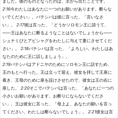
ました。彼のものとなったのは、主から出たことです。
2:16
今わたしはあなたに一つのお願いがあります。断らな
いでください」。バテシバは彼に言った、「言いなさ
い」。
2:17
彼は言った、「どうかソロモン王に請うて、
――王はあなたに断るようなことはないでしょうから――
シュナミびとアビシャグをわたしに与えて妻にさせてくだ
さい」。
2:18
バテシバは言った、「よろしい。わたしはあ
なたのために王に話しましょう」。
2:19
バテシバはアドニヤのためにソロモン王に話すため、
王のもとへ行った。王は立って迎え、彼女を拝して王座に
着き、王母のために座を設けさせたので、彼女は王の右に
座した。
2:20
そこでバテシバは言った、「あなたに一つの
小さいお願いがあります。お断りにならないでくださ
い」。王は彼女に言った、「母上よ、あなたの願いを言っ
てください。わたしは断らないでしょう」。
2:21
彼女は言