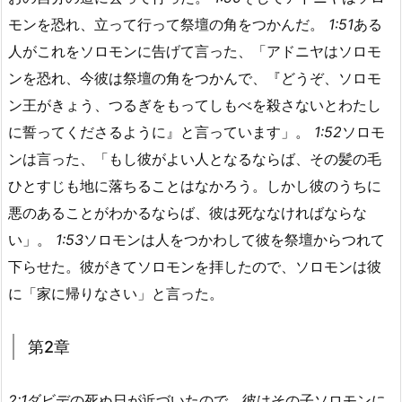
モンを恐れ、立って行って祭壇の角をつかんだ。
1:51
ある
人がこれをソロモンに告げて言った、「アドニヤはソロモ
ンを恐れ、今彼は祭壇の角をつかんで、『どうぞ、ソロモ
ン王がきょう、つるぎをもってしもべを殺さないとわたし
に誓ってくださるように』と言っています」。
1:52
ソロモ
ンは言った、「もし彼がよい人となるならば、その髪の毛
ひとすじも地に落ちることはなかろう。しかし彼のうちに
悪のあることがわかるならば、彼は死ななければならな
い」。
1:53
ソロモンは人をつかわして彼を祭壇からつれて
下らせた。彼がきてソロモンを拝したので、ソロモンは彼
に「家に帰りなさい」と言った。
第2章
2:1
ダビデの死ぬ日が近づいたので、彼はその子ソロモンに