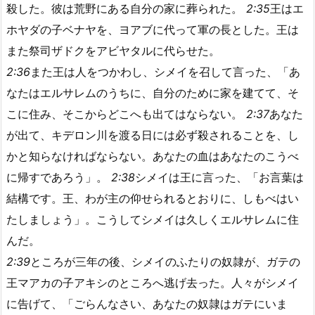
殺した。彼は荒野にある自分の家に葬られた。
2:35
王はエ
ホヤダの子ベナヤを、ヨアブに代って軍の長とした。王は
また祭司ザドクをアビヤタルに代らせた。
2:36
また王は人をつかわし、シメイを召して言った、「あ
なたはエルサレムのうちに、自分のために家を建てて、そ
こに住み、そこからどこへも出てはならない。
2:37
あなた
が出て、キデロン川を渡る日には必ず殺されることを、し
かと知らなければならない。あなたの血はあなたのこうべ
に帰すであろう」。
2:38
シメイは王に言った、「お言葉は
結構です。王、わが主の仰せられるとおりに、しもべはい
たしましょう」。こうしてシメイは久しくエルサレムに住
んだ。
2:39
ところが三年の後、シメイのふたりの奴隷が、ガテの
王マアカの子アキシのところへ逃げ去った。人々がシメイ
に告げて、「ごらんなさい、あなたの奴隷はガテにいま