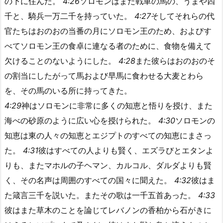
の下に住んだ。
4:26
ソロモンはまた戦車の馬の、うまや四
千と、騎兵一万二千を持っていた。
4:27
そしてそれらの代
官たちはおのおの当番の月にソロモン王のため、およびす
べてソロモン王の食卓に連なる者のために、食物を備えて
欠けることのないようにした。
4:28
また彼らはおのおのそ
の割当にしたがって馬および早馬に食わせる大麦とわら
を、その馬のいる所に持ってきた。
4:29
神はソロモンに非常に多くの知恵と悟りを授け、また
海べの砂原のように広い心を授けられた。
4:30
ソロモンの
知恵は東の人々の知恵とエジプトのすべての知恵にまさっ
た。
4:31
彼はすべての人よりも賢く、エズラびとエタンよ
りも、またマホルの子ヘマン、カルコル、ダルダよりも賢
く、その名声は周囲のすべての国々に聞えた。
4:32
彼はま
た箴言三千を説いた。またその歌は一千五首あった。
4:33
彼はまた草木のことを論じてレバノンの香柏から石がきに