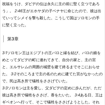
祝福をうけ、ダビデの位は永久に主の前に堅く立つであろ
う」。
2:46
王がエホヤダの子ベナヤに命じたので、彼は出
ていってシメイを撃ち殺した。こうして国はソロモンの手
に堅く立った。
第3章
3:1
ソロモン王はエジプトの王パロと縁を結び、パロの娘を
めとってダビデの町に連れてきて、自分の家と、主の宮
と、エルサレムの周囲の城壁を建て終るまでそこにおらせ
た。
3:2
そのころまで主の名のために建てた宮がなかったの
で、民は高き所で犠牲をささげていた。
3:3
ソロモンは主を愛し、父ダビデの定めに歩んだが、ただ
彼は高き所で犠牲をささげ、香をたいた。
3:4
ある日、王は
ギベオンへ行って、そこで犠牲をささげようとした。それ