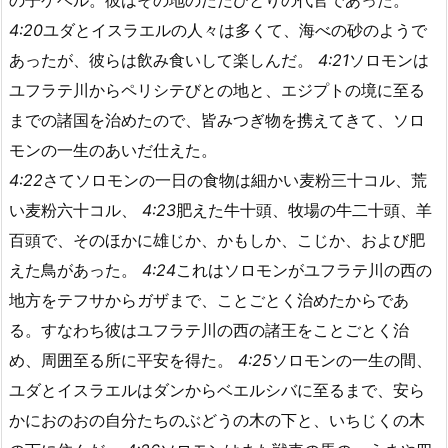
の子ゲベル。彼はその地のただひとりの代官であった。
4:20
ユダとイスラエルの人々は多くて、海べの砂のようで
あったが、彼らは飲み食いして楽しんだ。
4:21
ソロモンは
ユフラテ川からペリシテびとの地と、エジプトの境に至る
までの諸国を治めたので、皆みつぎ物を携えてきて、ソロ
モンの一生のあいだ仕えた。
4:22
さてソロモンの一日の食物は細かい麦粉三十コル、荒
い麦粉六十コル、
4:23
肥えた牛十頭、牧場の牛二十頭、羊
百頭で、そのほかに雄じか、かもしか、こじか、および肥
えた鳥があった。
4:24
これはソロモンがユフラテ川の西の
地方をテフサからガザまで、ことごとく治めたからであ
る。すなわち彼はユフラテ川の西の諸王をことごとく治
め、周囲至る所に平安を得た。
4:25
ソロモンの一生の間、
ユダとイスラエルはダンからベエルシバに至るまで、安ら
かにおのおの自分たちのぶどうの木の下と、いちじくの木