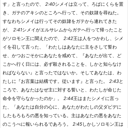
す」と言ったので、
2:40
シメイは立って、ろばにくらを置
き、ガテのアキシのところへ行って、その奴隷を尋ねた。
すなわちシメイは行ってその奴隷をガテから連れてきた
が、
2:41
シメイがエルサレムからガテへ行って帰ったこと
がソロモン王に聞えたので、
2:42
王は人をつかわし、シメ
イを召して言った、「わたしはあなたに主をさして誓わ
せ、かつおごそかにあなたを戒めて、『あなたが出て、ど
こかへ行く日には、必ず殺されることを、しかと知らなけ
ればならない』と言ったではないか。そしてあなたは、わ
たしに『お言葉は結構です。従います』と言った。
2:43
と
ころで、あなたはなぜ主に対する誓いと、わたしが命じた
命令を守らなかったのか」。
2:44
王はまたシメイに言っ
た、「あなたは自分の心に、あなたがわたしの父ダビデに
したもろもろの悪を知っている。主はあなたの悪をあなた
のこうべに報いられるであろう。
2:45
しかしソロモン王は