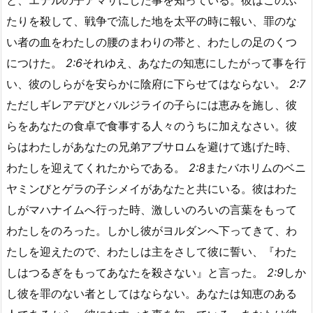
と、エテルの子アマサにした事を知っている。彼はこのふ
たりを殺して、戦争で流した地を太平の時に報い、罪のな
い者の血をわたしの腰のまわりの帯と、わたしの足のくつ
につけた。
2:6
それゆえ、あなたの知恵にしたがって事を行
い、彼のしらがを安らかに陰府に下らせてはならない。
2:7
ただしギレアデびとバルジライの子らには恵みを施し、彼
らをあなたの食卓で食事する人々のうちに加えなさい。彼
らはわたしがあなたの兄弟アブサロムを避けて逃げた時、
わたしを迎えてくれたからである。
2:8
またバホリムのベニ
ヤミンびとゲラの子シメイがあなたと共にいる。彼はわた
しがマハナイムへ行った時、激しいのろいの言葉をもって
わたしをのろった。しかし彼がヨルダンへ下ってきて、わ
たしを迎えたので、わたしは主をさして彼に誓い、『わた
しはつるぎをもってあなたを殺さない』と言った。
2:9
しか
し彼を罪のない者としてはならない。あなたは知恵のある