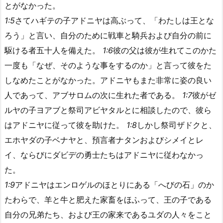
とがなかった。
1:5
さてハギテの子アドニヤは高ぶって、「わたしは王とな
ろう」と言い、自分のために戦車と騎兵および自分の前に
駆ける者五十人を備えた。
1:6
彼の父は彼が生れてこのかた
一度も「なぜ、そのような事をするのか」と言って彼をた
しなめたことがなかった。アドニヤもまた非常に姿の良い
人であって、アブサロムの次に生れた者である。
1:7
彼がゼ
ルヤの子ヨアブと祭司アビヤタルとに相談したので、彼ら
はアドニヤに従って彼を助けた。
1:8
しかし祭司ザドクと、
エホヤダの子ベナヤと、預言者ナタンおよびシメイとレ
イ、ならびにダビデの勇士たちはアドニヤに従わなかっ
た。
1:9
アドニヤはエンロゲルのほとりにある「へびの石」のか
たわらで、羊と牛と肥えた家畜をほふって、王の子である
自分の兄弟たち、および王の家来であるユダの人々をこと