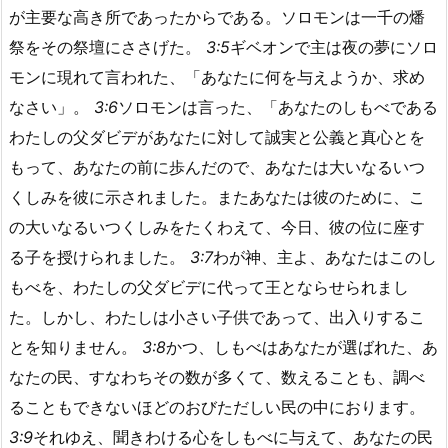
が主要な高き所であったからである。ソロモンは一千の燔
祭をその祭壇にささげた。
3:5
ギベオンで主は夜の夢にソロ
モンに現れて言われた、「あなたに何を与えようか、求め
なさい」。
3:6
ソロモンは言った、「あなたのしもべである
わたしの父ダビデがあなたに対して誠実と公義と真心とを
もって、あなたの前に歩んだので、あなたは大いなるいつ
くしみを彼に示されました。またあなたは彼のために、こ
の大いなるいつくしみをたくわえて、今日、彼の位に座す
る子を授けられました。
3:7
わが神、主よ、あなたはこのし
もべを、わたしの父ダビデに代って王とならせられまし
た。しかし、わたしは小さい子供であって、出入りするこ
とを知りません。
3:8
かつ、しもべはあなたが選ばれた、あ
なたの民、すなわちその数が多くて、数えることも、調べ
ることもできないほどのおびただしい民の中におります。
3:9
それゆえ、聞きわける心をしもべに与えて、あなたの民