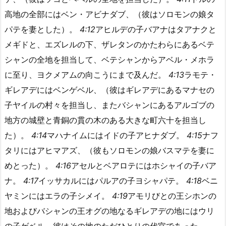
高地の全部にはベン・アビナダブ、（彼はソロモンの娘タ
パテを妻とした）。
4:12
アヒルデの子バアナはタアナクと
メギドと、エズレルの下、ザレタンのかたわらにあるベテ
シャンの全地を担当して、ベテシャンからアベル・メホラ
に至り、ヨクメアムの向こうにまで及んだ。
4:13
ラモテ・
ギレアデにはベンゲベル、（彼はギレアデにあるマナセの
子ヤイルの村々を担当し、またバシャンにあるアルゴブの
地方の城壁と青銅の貫の木のある大きな町六十を担当し
た）。
4:14
マハナイムにはイドの子アヒナダブ。
4:15
ナフ
タリにはアヒマアズ、（彼もソロモンの娘バスマテを妻に
めとった）。
4:16
アセルとベアロテにはホシャイの子バア
ナ。
4:17
イッサカルにはパルアの子ヨシャパテ。
4:18
ベニ
ヤミンにはエラの子シメイ。
4:19
アモリびとの王シホンの
地およびバシャンの王オグの地なるギレアデの地にはウリ