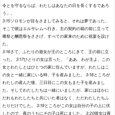
令とを守るならば、わたしはあなたの日を長くするであろ
う」。
3:15
ソロモンが目をさましてみると、それは夢であった。
そこで彼はエルサレムへ行き、主の契約の箱の前に立って
燔祭と酬恩祭をささげ、すべての家来のために祝宴を設け
た。
3:16
さて、ふたりの遊女が王のところにきて、王の前に立
った。
3:17
ひとりの女は言った、「ああ、わが主よ、この
女とわたしとはひとつの家に住んでいますが、わたしはこ
の女と一緒に家にいる時、子を産みました。
3:18
ところが
わたしの産んだ後、三日目にこの女もまた子を産みまし
た。そしてわたしたちは一緒にいましたが、家にはほかに
だれもわたしたちと共にいた者はなく、ただわたしたちふ
たりだけでした。
3:19
ところがこの女は自分の子の上に伏
したので、夜のうちにその子は死にました。
3:20
彼女は夜