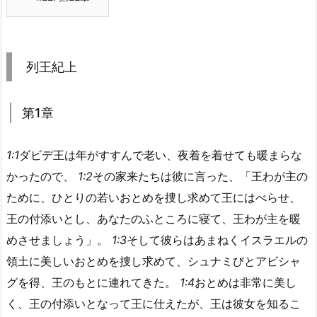
列王紀上
第1章
1:1
ダビデ王は年がすすんで老い、夜着を着せても暖まらな
かったので、
1:2
その家来たちは彼に言った、「王わが主の
ために、ひとりの若いおとめを捜し求めて王にはべらせ、
王の付添いとし、あなたのふところに寝て、王わが主を暖
めさせましょう」。
1:3
そして彼らはあまねくイスラエルの
領土に美しいおとめを捜し求めて、シュナミびとアビシャ
グを得、王のもとに連れてきた。
1:4
おとめは非常に美し
く、王の付添いとなって王に仕えたが、王は彼女を知るこ