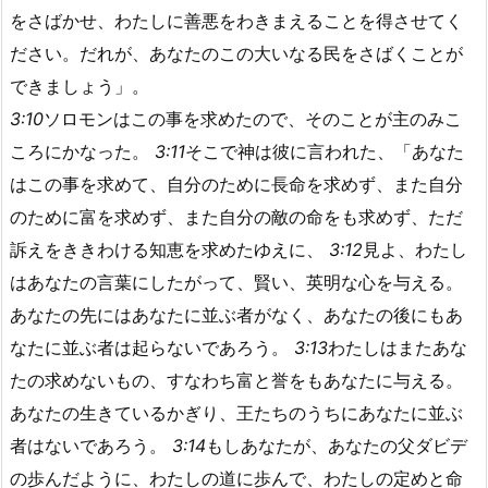
をさばかせ、わたしに善悪をわきまえることを得させてく
ださい。だれが、あなたのこの大いなる民をさばくことが
できましょう」。
3:10
ソロモンはこの事を求めたので、そのことが主のみこ
ころにかなった。
3:11
そこで神は彼に言われた、「あなた
はこの事を求めて、自分のために長命を求めず、また自分
のために富を求めず、また自分の敵の命をも求めず、ただ
訴えをききわける知恵を求めたゆえに、
3:12
見よ、わたし
はあなたの言葉にしたがって、賢い、英明な心を与える。
あなたの先にはあなたに並ぶ者がなく、あなたの後にもあ
なたに並ぶ者は起らないであろう。
3:13
わたしはまたあな
たの求めないもの、すなわち富と誉をもあなたに与える。
あなたの生きているかぎり、王たちのうちにあなたに並ぶ
者はないであろう。
3:14
もしあなたが、あなたの父ダビデ
の歩んだように、わたしの道に歩んで、わたしの定めと命