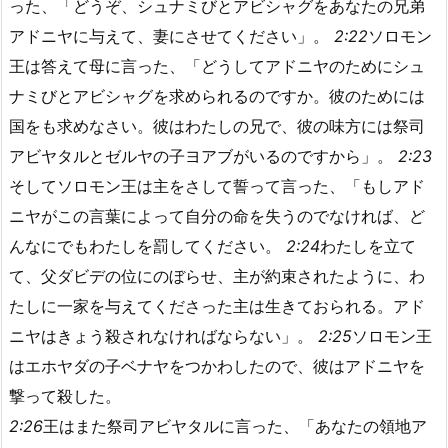
った、「どうぞ、シュナミびとアビシャグをあなたの兄弟
アドニヤに与えて、妻にさせてください」。
2:22
ソロモン
王は答えて母に言った、「どうしてアドニヤのためにシュ
ナミびとアビシャグを求められるのですか。彼のためには
国をも求めなさい。彼はわたしの兄で、彼の味方には祭司
アビヤタルとゼルヤの子ヨアブがいるのですから」。
2:23
そしてソロモン王は主をさして誓って言った、「もしアド
ニヤがこの言葉によって自分の命を失うのでなければ、ど
んなにでもわたしを罰してください。
2:24
わたしを立て
て、父ダビデの位にのぼらせ、主が約束されたように、わ
たしに一家を与えてくださった主は生きておられる。アド
ニヤはきょう殺されなければならない」。
2:25
ソロモン王
はエホヤダの子ベナヤをつかわしたので、彼はアドニヤを
撃って殺した。
2:26
王はまた祭司アビヤタルに言った、「あなたの領地ア