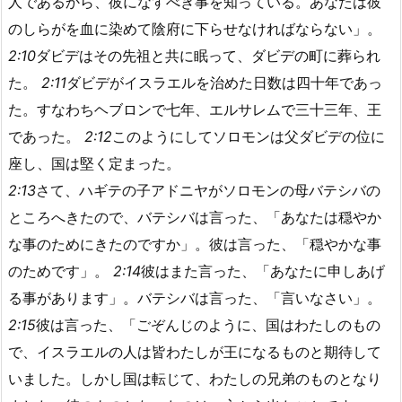
人であるから、彼になすべき事を知っている。あなたは彼
のしらがを血に染めて陰府に下らせなければならない」。
2:10
ダビデはその先祖と共に眠って、ダビデの町に葬られ
た。
2:11
ダビデがイスラエルを治めた日数は四十年であっ
た。すなわちヘブロンで七年、エルサレムで三十三年、王
であった。
2:12
このようにしてソロモンは父ダビデの位に
座し、国は堅く定まった。
2:13
さて、ハギテの子アドニヤがソロモンの母バテシバの
ところへきたので、バテシバは言った、「あなたは穏やか
な事のためにきたのですか」。彼は言った、「穏やかな事
のためです」。
2:14
彼はまた言った、「あなたに申しあげ
る事があります」。バテシバは言った、「言いなさい」。
2:15
彼は言った、「ごぞんじのように、国はわたしのもの
で、イスラエルの人は皆わたしが王になるものと期待して
いました。しかし国は転じて、わたしの兄弟のものとなり