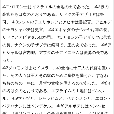
4:1
ソロモン王はイスラエルの全地の王であった。
4:2
彼の
高官たちは次のとおりである。ザドクの子アザリヤは祭
司。
4:3
シシャの子エリホレフとアヒヤは書記官。アヒルデ
の子ヨシャバテは史官。
4:4
エホヤダの子ベナヤは軍の長。
ザドクとアビヤタルは祭司。
4:5
ナタンの子アザリヤは代官
の長。ナタンの子ザブデは祭司で、王の友であった。
4:6
ア
ヒシャルは宮内卿。アブダの子アドニラムは徴募の長であ
った。
4:7
ソロモンはまたイスラエルの全地に十二人の代官を置い
た。その人々は王とその家のために食物を備えた。すなわ
ちおのおの一年に一月ずつ食物を備えるのであった。
4:8
そ
の名は次のとおりである。エフライムの山地にはベンホ
ル。
4:9
マカヅと、シャラビムと、ベテシメシと、エロン・
ベテハナンにはベンデケル。
4:10
アルボテにはベンヘセ
デ、（彼はソコとヘペルの全地を担当した）。
4:11
ドルの