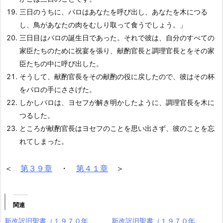
三日のうちに、パロはあなたを呼び出し、あなたを木につる
し、鳥があなたの肉をむしり取って食うでしょう。」
三日目はパロの誕生日であった。それで彼は、自分のすべての
家臣たちのために祝宴を張り、献酌官長と調理官長とをその家
臣たちの中に呼び出した。
そうして、献酌官長をその献酌の役に戻したので、彼はその杯
をパロの手にささげた。
しかしパロは、ヨセフが解き明かしたように、調理官長を木に
つるした。
ところが献酌官長はヨセフのことを思い出さず、彼のことを忘
れてしまった。
＜
第３９章
・
第４１章
＞
関連
新改訳旧聖書（１９７０年
新改訳旧聖書（１９７０年