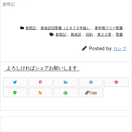
創世記
創世記
,
新改訳旧聖書（１９７０年版）
,
著作権フリー聖書
創世記
,
新改訳
,
旧約
,
第２２章
,
聖書
Posted by
カレブ
よろしければシェアお願いします
B!
Copy