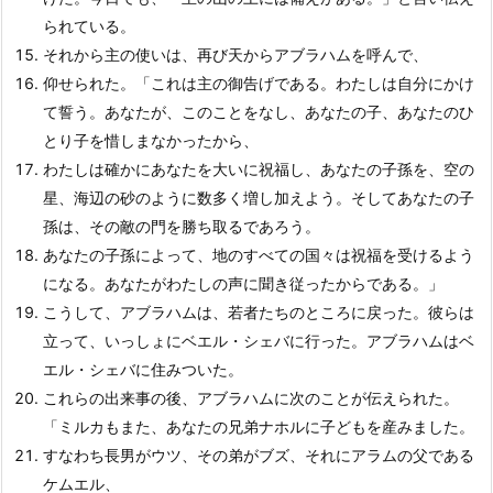
られている。
それから主の使いは、再び天からアブラハムを呼んで、
仰せられた。「これは主の御告げである。わたしは自分にかけ
て誓う。あなたが、このことをなし、あなたの子、あなたのひ
とり子を惜しまなかったから、
わたしは確かにあなたを大いに祝福し、あなたの子孫を、空の
星、海辺の砂のように数多く増し加えよう。そしてあなたの子
孫は、その敵の門を勝ち取るであろう。
あなたの子孫によって、地のすべての国々は祝福を受けるよう
になる。あなたがわたしの声に聞き従ったからである。」
こうして、アブラハムは、若者たちのところに戻った。彼らは
立って、いっしょにベエル・シェバに行った。アブラハムはベ
エル・シェバに住みついた。
これらの出来事の後、アブラハムに次のことが伝えられた。
「ミルカもまた、あなたの兄弟ナホルに子どもを産みました。
すなわち長男がウツ、その弟がブズ、それにアラムの父である
ケムエル、