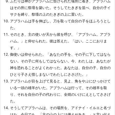
ふたりは神がアブラハムに告げられた場所に着き、アブラハム
はその所に祭壇を築いた。そうしてたきぎを並べ、自分の子イ
サクを縛り、祭壇の上のたきぎの上に置いた。
アブラハムは手を伸ばし、刀を取って自分の子をほふろうとし
た。
そのとき、主の使いが天から彼を呼び、「アブラハム。アブラ
ハム。」と仰せられた。彼は答えた。「はい。ここにおりま
す。」
御使いは仰せられた。「あなたの手を、その子に下してはなら
ない。その子に何もしてはならない。今、わたしは、あなたが
神を恐れることがよくわかった。あなたは、自分の子、自分の
ひとり子さえ惜しまないでわたしにささげた。」
アブラハムが目を上げて見ると、見よ、角をやぶにひっかけて
いる一頭の雄羊がいた。アブラハムは行って、その雄羊を取
り、それを自分の子の代わりに、全焼のいけにえとしてささげ
た。
そうしてアブラハムは、その場所を、アドナイ・イルエと名づ
けた。今日でも、「主の山の上には備えがある。」と言い伝え