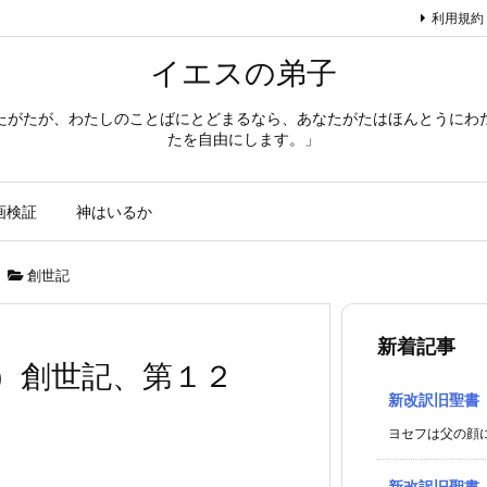
利用規約
イエスの弟子
たがたが、わたしのことばにとどまるなら、あなたがたはほんとうにわ
たを自由にします。」
画検証
神はいるか
創世記
新着記事
）創世記、第１２
新改訳旧聖書
ヨセフは父の顔に
新改訳旧聖書