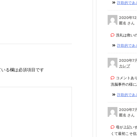
詐欺的である
2020年1
匿名 さん
洗礼は救い
詐欺的である
2020年7
カレブ
ている欄は必須項目です
コメントあ
洗脳事件の様に思
詐欺的である
2020年7
匿名 さん
母が上記い
くて最初こそ信用