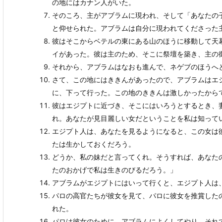
の地にはカナン人がいた。
そのころ、主がアブラムに現われ、そして「あなたの
と仰せられた。アブラムは自分に現われてくださった
彼はそこからベテルの東にある山のほうに移動して天
イがあった。彼は主のため、そこに祭壇を築き、主の御
それから、アブラムはなおも進んで、ネゲブのほうへ
さて、この地にはききんがあったので、アブラムはエ
に、下って行った。この地のききんは激しかったから
彼はエジプトに近づき、そこにはいろうとするとき、
れ。あなたが見目麗しい女だということを私は知って
エジプト人は、あなたを見るようになると、この女は
たは生かしておくだろう。
どうか、私の妹だと言ってくれ。そうすれば、あなた
たのおかげで私は生きのびるだろう。」
アブラムがエジプトにはいって行くと、エジプト人は
パロの高官たちが彼女を見て、パロに彼女を推賞した
れた。
パロは彼女のために、アブラムによくしてやり、それ