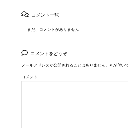
コメント一覧
まだ、コメントがありません
コメントをどうぞ
メールアドレスが公開されることはありません。
※
が付い
コメント