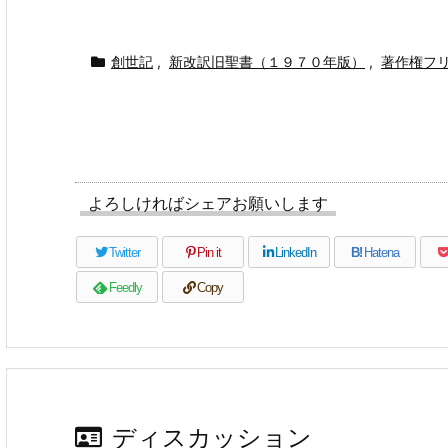
創世記
,
新改訳旧聖書（１９７０年版）
,
著作権フ
よろしければシェアお願いします
Twitter
Pin it
LinkedIn
B!
Hatena
Feedly
Copy
ディスカッション