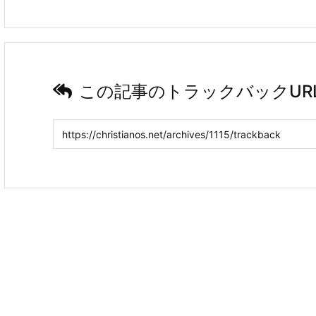
この記事のトラックバックUR