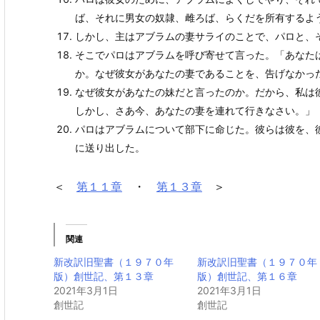
ば、それに男女の奴隷、雌ろば、らくだを所有するよ
しかし、主はアブラムの妻サライのことで、パロと、
そこでパロはアブラムを呼び寄せて言った。「あなた
か。なぜ彼女があなたの妻であることを、告げなかっ
なぜ彼女があなたの妹だと言ったのか。だから、私は
しかし、さあ今、あなたの妻を連れて行きなさい。」
パロはアブラムについて部下に命じた。彼らは彼を、
に送り出した。
＜
第１１章
・
第１３章
＞
関連
新改訳旧聖書（１９７０年
新改訳旧聖書（１９７０年
版）創世記、第１３章
版）創世記、第１６章
2021年3月1日
2021年3月1日
創世記
創世記