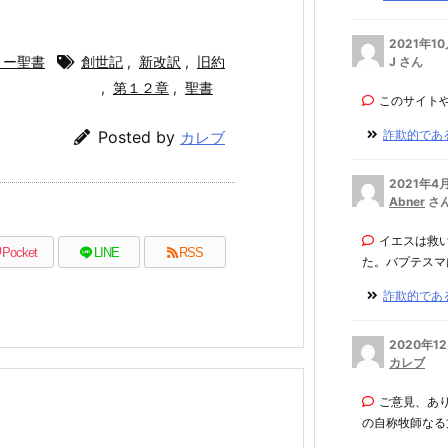
2021年1
リー聖書
創世記
,
新改訳
,
旧約
J さん
,
第１２章
,
聖書
このサイト
詐欺的である
Posted by
カレブ
2021年4
Abner
さ
イエスは救
Pocket
LINE
RSS
た。バプテスマは
詐欺的である
2020年1
カレブ
ご意見、あ
の自称牧師なる方