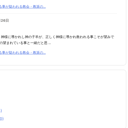
事が疑われる教会・教派の...
月26日
、神様に導かれし神の子羊が、正しく神様に導かれ救われる事こそが望みで
望まれている事と一緒だと思 ...
事が疑われる教会・教派の...
)
0)