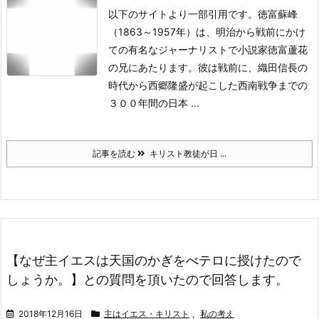
以下のサイトより一部引用です。
徳富蘇峰
（1863～1957年）は、明治から戦前にかけ
ての有名なジャーナリストで小説家徳富蘆花
の兄にあたります。彼は戦前に、織田信長の
時代から西郷隆盛が起こした西南戦争までの
３００年間の日本 ...
記事を読む
キリスト教徒が日 ...
【なぜ主イエスは天国のかぎをべテロに授けたので
しょうか。】との質問を頂いたので回答します。
2018年12月16日
主はイエス・キリスト
,
私の考え