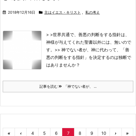
2018年12月16日
主はイエス・キリスト
,
私の考え
> >世界共通で、善悪の判断をする指針は、
神様が与えてくれた聖書以外には、無いので
す。
>
> 神でない者が、神に代わって、「善
悪の判断をする指針」を決定するのは独断で
はありませんか？
記事を読む
「神でない者が、 ...
«
‹
4
5
6
7
8
9
10
›
»