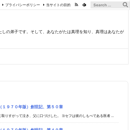
プライバシーポリシー
当サイトの目的
たしの弟子です。そして、あなたがたは真理を知り、真理はあなたが
（１９７０年版）創世記、第５０章
取りすがって泣き、父に口づけした。 ヨセフは彼のしもべである医者 ...
（１９７０年版）創世記、第４９章