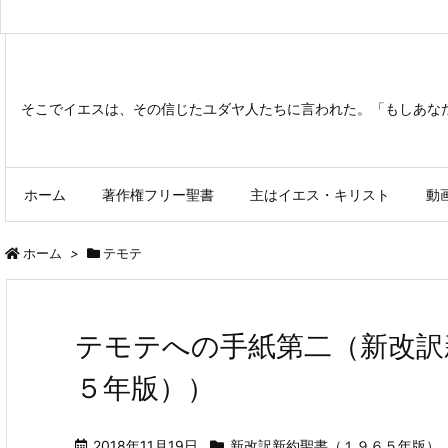
そこでイエスは、その信じたユダヤ人たちに言われた。「もしあな
ホーム
著作権フリー聖書
主はイエス・キリスト
動
ホーム
>
テモテ
テモテへの手紙第二（新改訳
５年版））
2018年11月19日
新改訳新約聖書（１９６５年版）