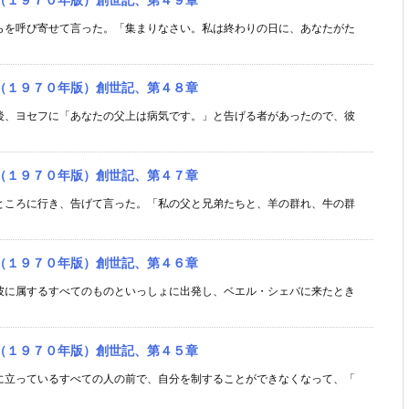
らを呼び寄せて言った。「集まりなさい。私は終わりの日に、あなたがた
（１９７０年版）創世記、第４８章
後、ヨセフに「あなたの父上は病気です。」と告げる者があったので、彼
（１９７０年版）創世記、第４７章
ところに行き、告げて言った。「私の父と兄弟たちと、羊の群れ、牛の群
（１９７０年版）創世記、第４６章
彼に属するすべてのものといっしょに出発し、ベエル・シェバに来たとき
（１９７０年版）創世記、第４５章
に立っているすべての人の前で、自分を制することができなくなって、「