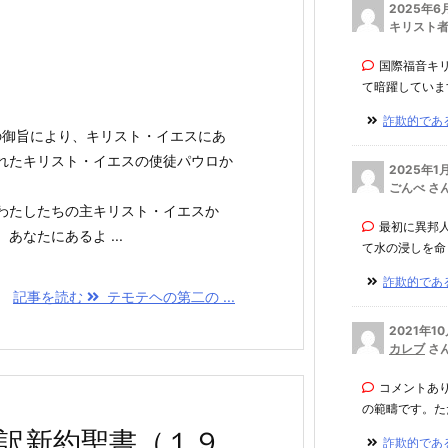
2025年6
キリスト者
‎国際福音キ
て暗躍しています。
詐欺的である
の御旨により、キリスト・イエスにあ
れたキリスト・イエスの使徒パウロか
2025年1
ごんべ さ
わたしたちの主キリスト・イエスか
最初に異邦
なたにあるよ ...
て水の浸しを命じ
詐欺的である
記事を読む
テモテヘの第二の ...
2021年1
カレブ
さ
コメントあ
の範疇です。ただ
訳新約聖書（１９
詐欺的である