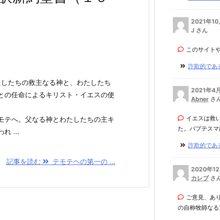
2021年1
J さん
このサイト
詐欺的である
たしたちの救主なる神と、わたしたち
2021年4
との任命によるキリスト・イエスの使
Abner
さ
イエスは救
モテへ。父なる神とわたしたちの主キ
た。バプテスマは
 ...
詐欺的である
記事を読む
テモテヘの第一の ...
2020年1
カレブ
さ
ご意見、あ
の自称牧師なる方