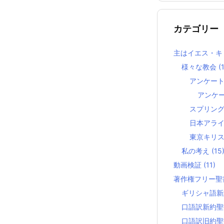
カテゴリー
主はイエス・キ
様々な教会
(
アンケー
アンケ
スプリン
日本アラ
東京キリ
私の考え
(15
動画検証
(11)
著作権フリー
ギリシャ語
口語訳新約
口語訳旧約