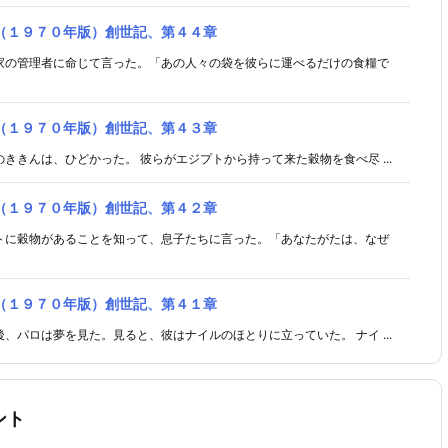
（１９７０年版）創世記、第４４章
家の管理者に命じて言った。「あの人々の袋を彼らに運べるだけの食糧で
（１９７０年版）創世記、第４３章
ききんは、ひどかった。 彼らがエジプトから持って来た穀物を食べ尽 ...
（１９７０年版）創世記、第４２章
トに穀物があることを知って、息子たちに言った。「あなたがたは、なぜ
（１９７０年版）創世記、第４１章
、パロは夢を見た。見ると、彼はナイルのほとりに立っていた。 ナイ ...
ント