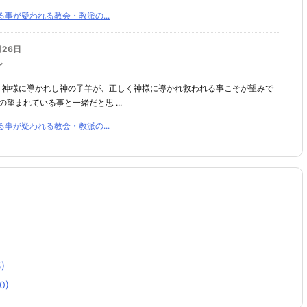
事が疑われる教会・教派の...
月26日
ん
、神様に導かれし神の子羊が、正しく神様に導かれ救われる事こそが望みで
望まれている事と一緒だと思 ...
事が疑われる教会・教派の...
)
0)