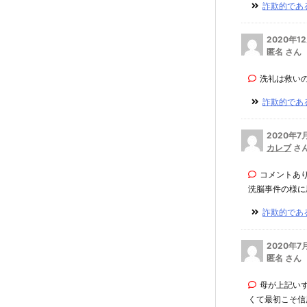
詐欺的である
2020年1
匿名 さん
洗礼は救い
詐欺的である
2020年7
カレブ
さ
コメントあ
洗脳事件の様に思
詐欺的である
2020年7
匿名 さん
母が上記い
くて最初こそ信用