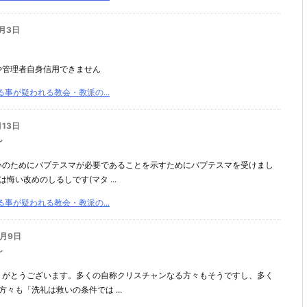
0月3日
や管理者自身信用できません
事が疑われる教会・教派の...
月13日
ん
いのためにバプテスマが必要であることを示すためにバプテスマを受けまし
悔い改めのしるしです(マタ ...
事が疑われる教会・教派の...
2月9日
ん
りがとうございます。多くの自称クリスチャンなる方々もそうですし、多く
々も「洗礼は救いの条件では ...