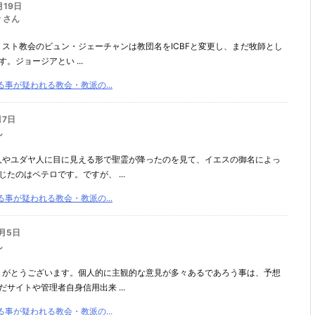
月19日
 さん
リスト教会のビュン・ジェーチャンは教団名をICBFと変更し、まだ牧師とし
‎‎ジョージアとい ...
事が疑われる教会・教派の...
月7日
ん
人やユダヤ人に目に見える形で聖霊が降ったのを見て、イエスの御名によっ
たのはペテロです。ですが、 ...
事が疑われる教会・教派の...
0月5日
ん
りがとうございます。個人的に主観的な意見が多々あるであろう事は、予想
サイトや管理者自身信用出来 ...
事が疑われる教会・教派の...