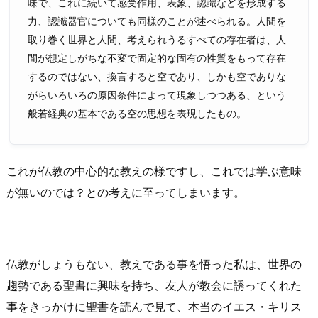
味で、これに続いて感受作用、表象、認識などを形成する
力、認識器官についても同様のことが述べられる。人間を
取り巻く世界と人間、考えられうるすべての存在者は、人
間が想定しがちな不変で固定的な固有の性質をもって存在
するのではない、換言すると空であり、しかも空でありな
がらいろいろの原因条件によって現象しつつある、という
般若経典の基本である空の思想を表現したもの。
これが仏教の中心的な教えの様ですし、これでは学ぶ意味
が無いのでは？との考えに至ってしまいます。
仏教がしょうもない、教えである事を悟った私は、世界の
趨勢である聖書に興味を持ち、友人が教会に誘ってくれた
事をきっかけに聖書を読んで見て、本当のイエス・キリス